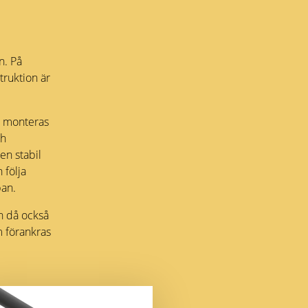
n. På
truktion är
h monteras
ch
en stabil
 följa
pan.
h då också
m förankras