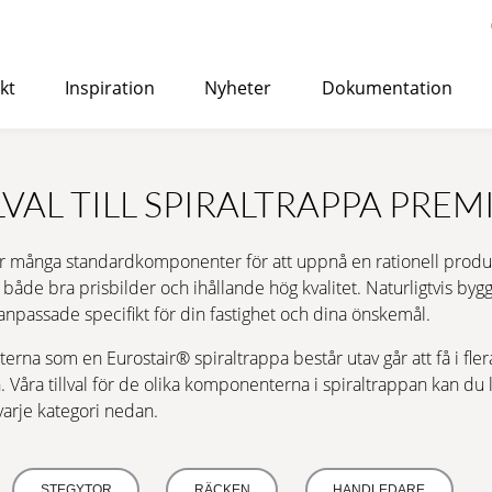
kt
Inspiration
Nyheter
Dokumentation
med Eurostair spiraltrappor
>
LVAL TILL SPIRALTRAPPA PRE
STANDARD
Lämplig för både inomhus- och utomhusbruk och kan anv
r många standardkomponenter för att uppnå en rationell produk
kontors- eller bostadshus.
i både bra prisbilder och ihållande hög kvalitet. Naturligtvis byg
anpassade specifikt för din fastighet och dina önskemål.
LÄS MER
→ OFFERTFÖRFRÅGAN
YTBEHAND
erna som en Eurostair
®
spiraltrappa består utav går att få i fler
 Våra tillval för de olika komponenterna i spiraltrappan kan du
KORROSIONSSKYDD
arje kategori nedan.
PREMIUM
Kostnadseffektiv spiraltrappa av hög kvalitet, speciell
STEGYTOR
RÄCKEN
HANDLEDARE