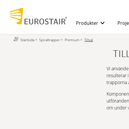
Produkter
Proje
Startsida
>
Spiraltrappor
>
Premium
>
Tillval
SPIRALTRAPPOR
Fördelarna 
TIL
RAKA TRAPPOR
Vi använde
resulterar 
trapporna 
DURK
Komponent
utföranden.
om under v
MODULRAMPER