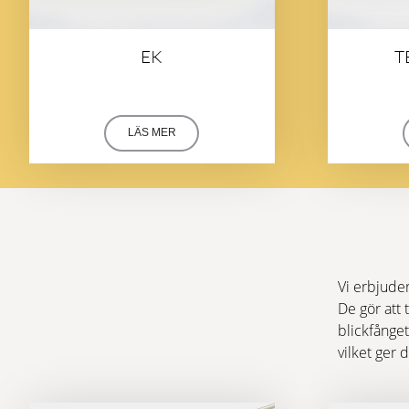
EK
T
LÄS MER
Vi erbjuder
De gör att 
blickfånget 
vilket ger 