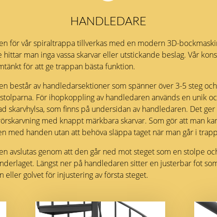
HANDLEDARE
n för vår spiraltrappa tillverkas med en modern 3D-bockmaski
hittar man inga vassa skarvar eller utstickande beslag. Vår kons
tänkt för att ge trappan bästa funktion.
n består av handledarsektioner som spänner över 3-5 steg oc
stolparna. För ihopkoppling av handledaren används en unik o
ad skarvhylsa, som finns på undersidan av handledaren. Det ger 
rörskarvning med knappt märkbara skarvar. Som gör att man kan
n med handen utan att behöva släppa taget när man går i trap
n avslutas genom att den går ned mot steget som en stolpe oc
nderlaget. Längst ner på handledaren sitter en justerbar fot so
eller golvet för injustering av första steget.