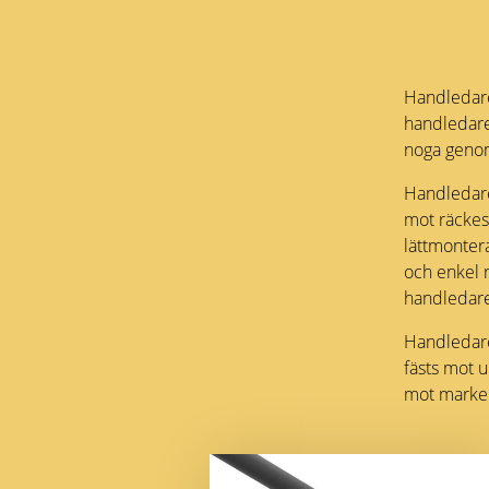
Handledare
handledare 
noga genom
Handledare
mot räckes
lättmonter
och enkel 
handledare
Handledare
fästs mot u
mot marken 