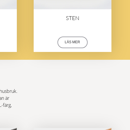
STEN
LÄS MER
mhusbruk.
an är
L-färg,