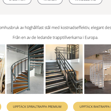
många genomtänkta detaljer.
LÄS MER
YTBEHANDLING
RAL FÄRGER
omhusbruk av höghållfast stål med kostnadseffektiv, elegant des
EXKLUSIV
Från en av de ledande trapptillverkarna i Europa.
Helt anpassningsbar spiraltrappa för inomhusbruk för de
minimalistisk design.
LÄS MER
YTBEHANDLING
RAL FÄRGER
UPPTÄCK SPIRALTRAPPA PREMIUM
UPPTÄCK RAKTRAPPA