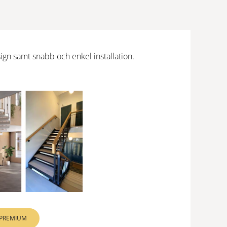
ign samt snabb och enkel installation.
 högsta kraven. Exklusivt hantverk möter elegant,
 PREMIUM