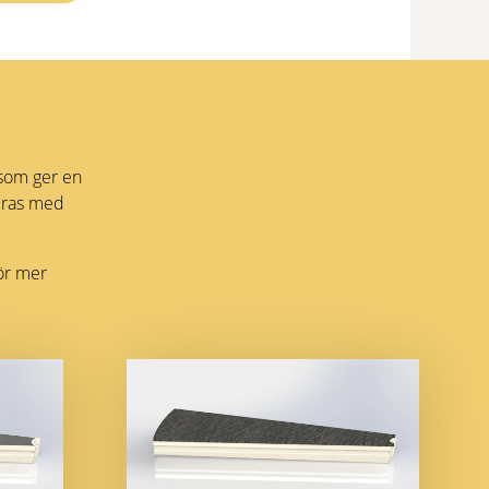
 som ger en
reras med
ör mer