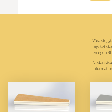
Våra stegy
mycket sta
en egen 3D
Nedan visar
information