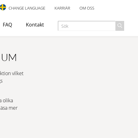
CHANGE LANGUAGE
KARRIÄR
OM OSS
FAQ
Kontakt
MIUM
ändas som utrymningstrappa eller nödutgång i industri-,
tion vilket
gs
LING
HALKSÄKERHET
a olika
 läsa mer
t utformad för inomhusbruk, med en elegant design och