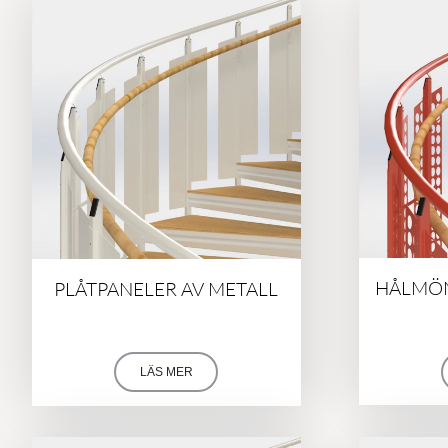
HÅLMÖN
PLÅTPANELER AV METALL
LÄS MER