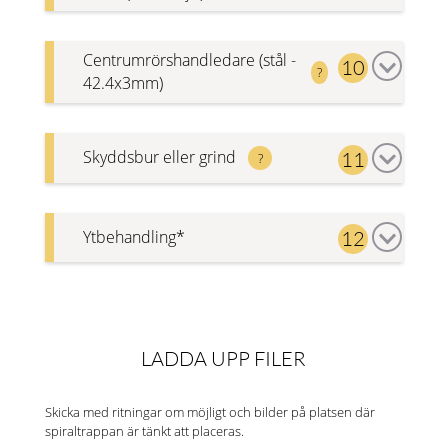
Ja
Nej
Centrumrörshandledare (stål -
10
?
Planutgång
42.4x3mm)
rak
Ja
Nej
Skyddsbur eller grind
11
?
Ingen
Ytbehandling*
12
SE VÅRA MODELLER AV BURAR
Varmförzinkad EN1461
Pulverlackerad
Varmförzinkad EN1461 och
LADDA UPP FILER
pulverlackerad
Skicka med ritningar om möjligt och bilder på platsen där
YTBEHANDLING
↗
spiraltrappan är tänkt att placeras.