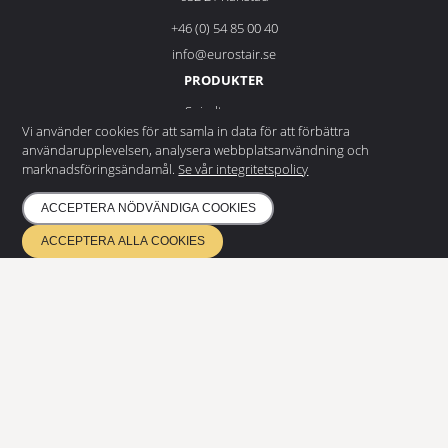
+46 (0) 54 85 00 40
info@eurostair.se
PRODUKTER
Spiraltrappor
Vi använder cookies för att samla in data för att förbättra
Raka trappor
användarupplevelsen, analysera webbplatsanvändning och
Durk
marknadsföringsändamål.
Se vår integritetspolicy
Modulramper
ACCEPTERA NÖDVÄNDIGA COOKIES
DOKUMENTATION
ACCEPTERA ALLA COOKIES
Fortfarande osäker? Kontakta sedan våra experter. Vi hjälper gärna till!
Integritetspolicy
Miljöpolicy
NYHETSBREV
Prenumerera på vårt nyhetsbrev
och få de senaste nyheterna
PRENUMERERA