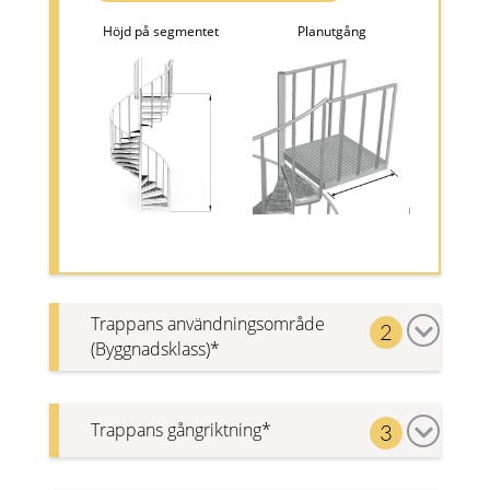
Höjd på segmentet
Planutgång
Trappans användningsområde
2
(Byggnadsklass)*
Industri- eller servicetrappa
3kN (lägre bärkraft)
Trappans gångriktning*
3
Publik- eller
utrymningstrappa 5kN
(högre bärkraft)