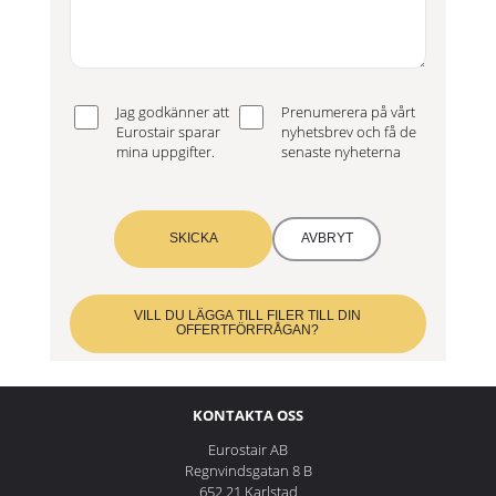
Jag godkänner att
Prenumerera på vårt
Eurostair sparar
nyhetsbrev och få de
mina uppgifter.
senaste nyheterna
SKICKA
AVBRYT
VILL DU LÄGGA TILL FILER TILL DIN
OFFERTFÖRFRÅGAN?
KONTAKTA OSS
Eurostair AB
Regnvindsgatan 8 B
652 21 Karlstad