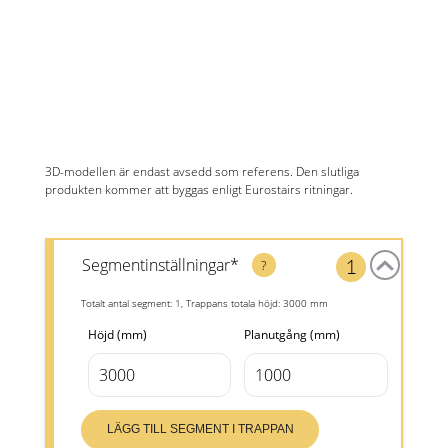
3D-modellen är endast avsedd som referens. Den slutliga
produkten kommer att byggas enligt Eurostairs ritningar.
Segmentinställningar*
1
?
Totalt antal segment
:
1
,
Trappans totala höjd
:
3000
mm
Höjd
(mm)
Planutgång
(mm)
LÄGG TILL SEGMENT I TRAPPAN