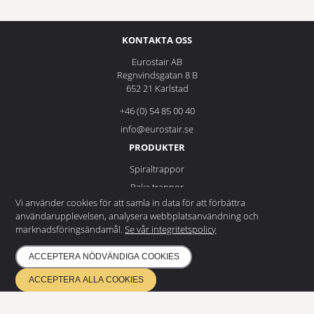
KONTAKTA OSS
Eurostair AB
Regnvindsgatan 8 B
652 21 Karlstad
+46 (0) 54 85 00 40
info@eurostair.se
PRODUKTER
Spiraltrappor
Raka trappor
Vi använder cookies för att samla in data för att förbättra
Durk
användarupplevelsen, analysera webbplatsanvändning och
Modulramper
marknadsföringsändamål.
Se vår integritetspolicy
DOKUMENTATION
ACCEPTERA NÖDVÄNDIGA COOKIES
Integritetspolicy
ACCEPTERA ALLA COOKIES
Miljöpolicy
NYHETSBREV