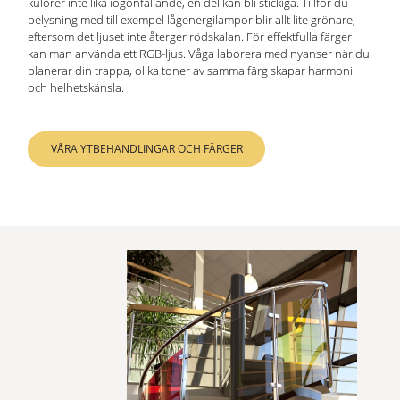
kulörer inte lika iögonfallande, en del kan bli stickiga. Tillför du
belysning med till exempel lågenergilampor blir allt lite grönare,
eftersom det ljuset inte återger rödskalan. För effektfulla färger
kan man använda ett RGB-ljus. Våga laborera med nyanser när du
planerar din trappa, olika toner av samma färg skapar harmoni
och helhetskänsla.
VÅRA YTBEHANDLINGAR OCH FÄRGER