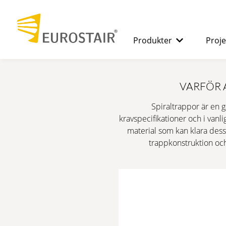
Produkter
Proje
SPIRALTRAPPOR
Fördelarna 
VARFÖR 
Spiraltrappor är en 
RAKA TRAPPOR
kravspecifikationer och i van
material som kan klara dess
trappkonstruktion och
DURK
MODULRAMPER