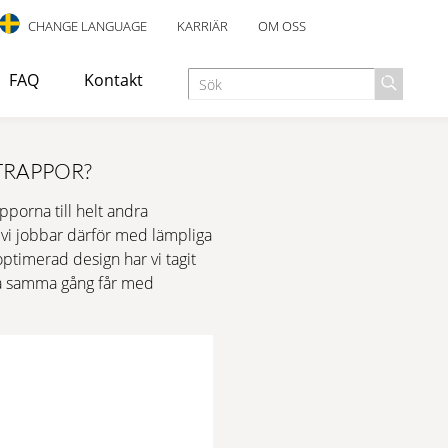
CHANGE LANGUAGE
KARRIÄR
OM OSS
FAQ
Kontakt
TRAPPOR?
porna till helt andra
ändas som utrymningstrappa eller nödutgång i industri-,
 vi jobbar därför med lämpliga
ptimerad design har vi tagit
 på samma gång får med
LING
HALKSÄKERHET
t utformad för inomhusbruk, med en elegant design och