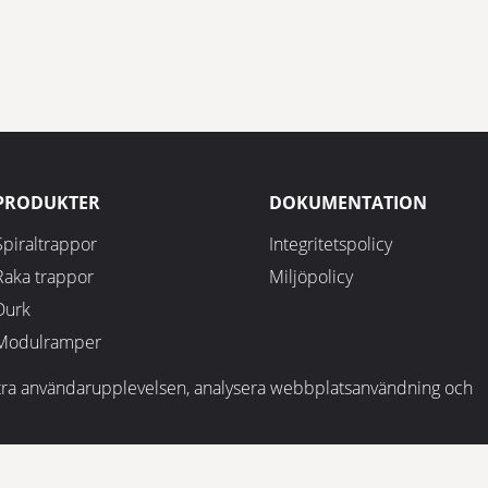
PRODUKTER
DOKUMENTATION
Spiraltrappor
Integritetspolicy
Raka trappor
Miljöpolicy
Durk
Modulramper
bättra användarupplevelsen, analysera webbplatsanvändning och