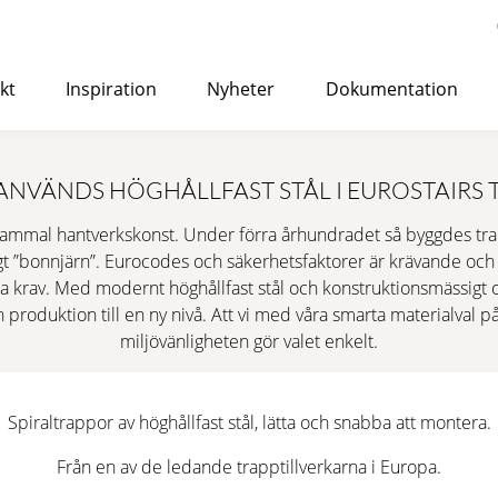
kt
Inspiration
Nyheter
Dokumentation
med Eurostair spiraltrappor
>
ANVÄNDS HÖGHÅLLFAST STÅL I EUROSTAIRS 
STANDARD
gammal hantverkskonst. Under förra århundradet så byggdes trap
Lämplig för både inomhus- och utomhusbruk och kan anv
ligt ”bonnjärn”. Eurocodes och säkerhetsfaktorer är krävande och
kontors- eller bostadshus.
a krav. Med modernt höghållfast stål och konstruktionsmässigt o
 produktion till en ny nivå. Att vi med våra smarta materialval
miljövänligheten gör valet enkelt.
LÄS MER
→ OFFERTFÖRFRÅGAN
YTBEHAND
KORROSIONSSKYDD
Spiraltrappor av höghållfast stål, lätta och snabba att montera.
PREMIUM
Från en av de ledande trapptillverkarna i Europa.
Kostnadseffektiv spiraltrappa av hög kvalitet, speciell