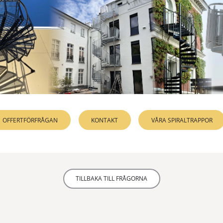
många genomtänkta detaljer.
LÄS MER
YTBEHANDLING
RAL FÄRGER
EXKLUSIV
Helt anpassningsbar spiraltrappa för inomhusbruk för de
minimalistisk design.
OFFERTFÖRFRÅGAN
KONTAKT
VÅRA SPIRALTRAPPOR
LÄS MER
YTBEHANDLING
RAL FÄRGER
TILLBAKA TILL FRÅGORNA