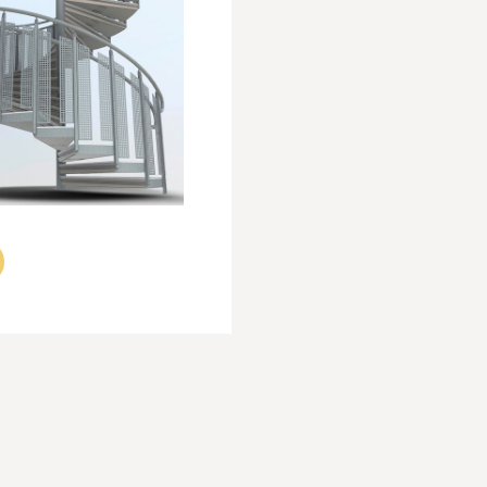
 högsta kraven. Exklusivt hantverk möter elegant,