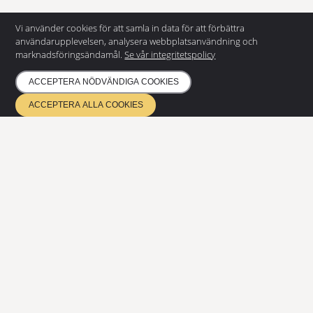
Vi använder cookies för att samla in data för att förbättra
användarupplevelsen, analysera webbplatsanvändning och
marknadsföringsändamål.
Se vår integritetspolicy
ACCEPTERA NÖDVÄNDIGA COOKIES
KONTAKTA OSS
ACCEPTERA ALLA COOKIES
Eurostair AB
Regnvindsgatan 8 B
652 21 Karlstad
+46 (0) 54 85 00 40
info@eurostair.se
PRODUKTER
Spiraltrappor
Raka trappor
Durk
Modulramper
DOKUMENTATION