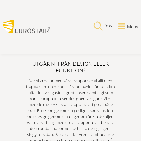
Sök
Meny
UTGÅR NI FRÅN DESIGN ELLER
FUNKTION?
När vi arbetar med våra trappor ser vi alltid en
trappa som en helhet. I Skandinavien är funktion
ofta den viktigaste ingrediensen samtidigt som
man i europa ofta ser designen viktigare. Vi vill
med de mer exklusiva trapporna att göra både
och. Funktion genom en gedigen konstruktion
och design genom smart genomtänkta detaljer.
Vår målsättning med spiraltrappor är att behålla
den runda fina formen och låta den gå igen i
stegyttersidan. På så sätt får vi en framträdande
rundhet och inga kantiga som man ofta ser på