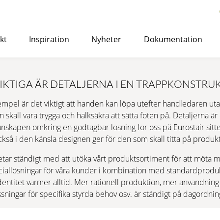
kt
Inspiration
Nyheter
Dokumentation
med Eurostair spiraltrappor
>
IKTIGA ÄR DETALJERNA I EN TRAPPKONSTRU
STANDARD
empel är det viktigt att handen kan löpa utefter handledaren utan 
Lämplig för både inomhus- och utomhusbruk och kan anv
skall vara trygga och halksäkra att sätta foten på. Detaljerna är 
kontors- eller bostadshus.
unskapen omkring en godtagbar lösning för oss på Eurostair sitte
så i den känsla designen ger för den som skall titta på produk
LÄS MER
→ OFFERTFÖRFRÅGAN
YTBEHAND
etar ständigt med att utöka vårt produktsortiment för att möt
speciallösningar för våra kunder i kombination med standardprod
KORROSIONSSKYDD
identitet värmer alltid. Mer rationell produktion, mer användnin
sningar för specifika styrda behov osv. är ständigt på dagordni
PREMIUM
Kostnadseffektiv spiraltrappa av hög kvalitet, speciell