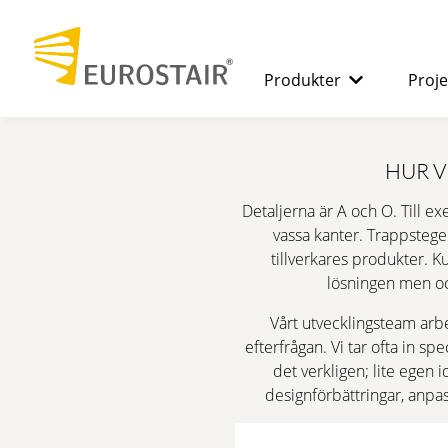
Produkter
Proje
SPIRALTRAPPOR
Fördelarna 
HUR V
Detaljerna är A och O. Till ex
RAKA TRAPPOR
vassa kanter. Trappstegen 
tillverkares produkter. K
lösningen men ock
DURK
Vårt utvecklingsteam arb
efterfrågan. Vi tar ofta in 
det verkligen; lite egen 
MODULRAMPER
designförbättringar, anpas