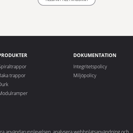
PRODUKTER
DOKUMENTATION
Spiraltrappor
Integritetspolicy
Raka trappor
Miljöpolicy
Durk
Modulramper
bättra användarupplevelsen, analysera webbplatsanvändning och