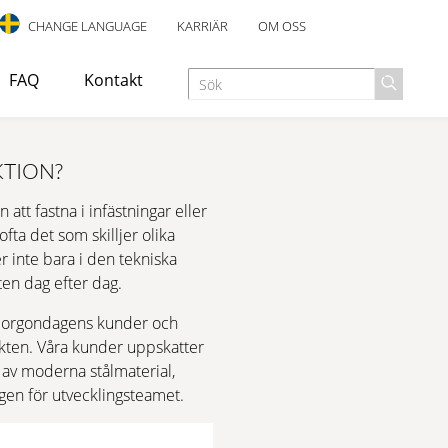
CHANGE LANGUAGE
KARRIÄR
OM OSS
FAQ
Kontakt
KTION?
att fastna i infästningar eller
ändas som utrymningstrappa eller nödutgång i industri-,
ofta det som skilljer olika
r inte bara i den tekniska
ten dag efter dag.
LING
HALKSÄKERHET
a morgondagens kunder och
ukten. Våra kunder uppskatter
g av moderna stålmaterial,
ngen för utvecklingsteamet.
t utformad för inomhusbruk, med en elegant design och