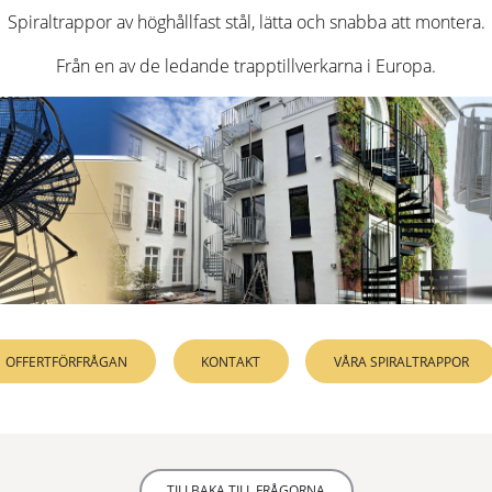
många genomtänkta detaljer.
Spiraltrappor av höghållfast stål, lätta och snabba att montera.
Från en av de ledande trapptillverkarna i Europa.
LÄS MER
YTBEHANDLING
RAL FÄRGER
EXKLUSIV
Helt anpassningsbar spiraltrappa för inomhusbruk för de
minimalistisk design.
LÄS MER
YTBEHANDLING
RAL FÄRGER
OFFERTFÖRFRÅGAN
KONTAKT
VÅRA SPIRALTRAPPOR
TILLBAKA TILL FRÅGORNA