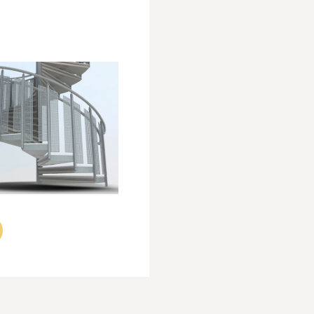
 högsta kraven. Exklusivt hantverk möter elegant,