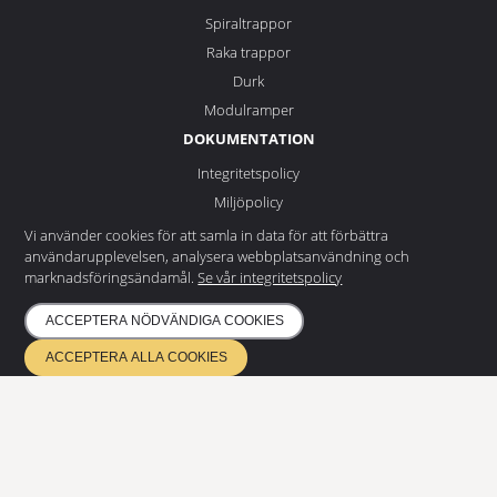
Spiraltrappor
Raka trappor
Durk
Modulramper
DOKUMENTATION
Integritetspolicy
Miljöpolicy
NYHETSBREV
Vi använder cookies för att samla in data för att förbättra
användarupplevelsen, analysera webbplatsanvändning och
Prenumerera på vårt nyhetsbrev
marknadsföringsändamål.
Se vår integritetspolicy
och få de senaste nyheterna
ACCEPTERA NÖDVÄNDIGA COOKIES
ACCEPTERA ALLA COOKIES
PRENUMERERA
ETA 17/0685
Kvalitetsledning EN ISO 9001
Miljöledning ISO 14001