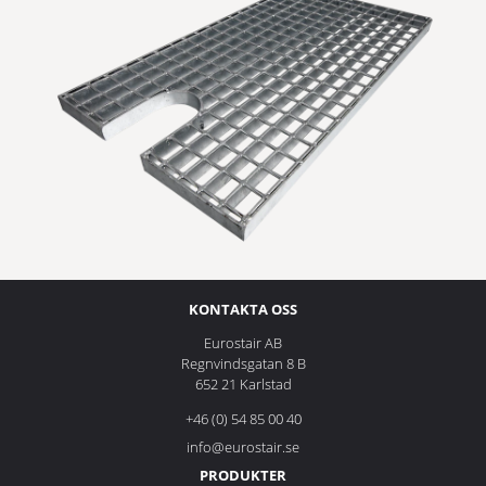
KONTAKTA OSS
Eurostair AB
Regnvindsgatan 8 B
652 21 Karlstad
+46 (0) 54 85 00 40
info@eurostair.se
PRODUKTER