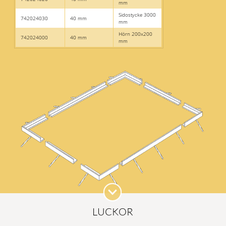
mm
Sidostycke 3000
742024030
40 mm
mm
Hörn 200x200
742024000
40 mm
mm
LUCKOR