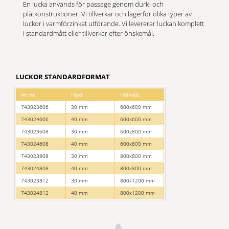
En lucka används för passage genom durk- och
plåtkonstruktioner. Vi tillverkar och lagerför olika typer av
luckor i varmförzinkat utförande. Vi levererar luckan komplett
i standardmått eller tillverkar efter önskemål.
LUCKOR STANDARDFORMAT
Art nr
Höjd
Hålmått
743023606
30 mm
600x600 mm
743024606
40 mm
600x600 mm
743023608
30 mm
600x800 mm
743024608
40 mm
600x800 mm
743023808
30 mm
800x800 mm
743024808
40 mm
800x800 mm
743023812
30 mm
800x1200 mm
743024812
40 mm
800x1200 mm