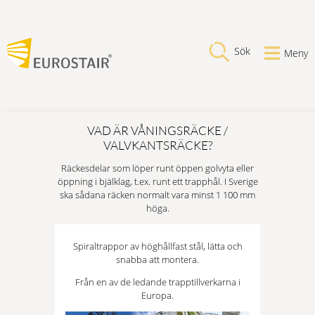
Sök
Meny
VAD ÄR VÅNINGSRÄCKE /
VALVKANTSRÄCKE?
Räckesdelar som löper runt öppen golvyta eller
öppning i bjälklag, t.ex. runt ett trapphål. I Sverige
ska sådana räcken normalt vara minst 1 100 mm
höga.
Spiraltrappor av höghållfast stål, lätta och
snabba att montera.
Från en av de ledande trapptillverkarna i
Europa.