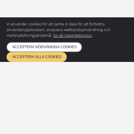
Vi använder cookies för att samla in data för att förbättra
användarupplevelsen, analysera webbplatsanvändning och
marknadsföringsändamål.
Se vår integritetspolicy
KONTAKTA OSS
ACCEPTERA NÖDVÄNDIGA COOKIES
Eurostair AB
Regnvindsgatan 8 B
ACCEPTERA ALLA COOKIES
652 21 Karlstad
+46 (0) 54 85 00 40
info@eurostair.se
PRODUKTER
Spiraltrappor
Raka trappor
Durk
Modulramper
DOKUMENTATION