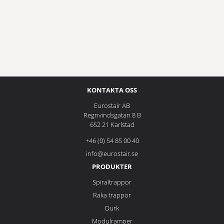
KONTAKTA OSS
Eurostair AB
Regnvindsgatan 8 B
652 21 Karlstad
+46 (0) 54 85 00 40
info@eurostair.se
PRODUKTER
Spiraltrappor
Raka trappor
Durk
Modulramper