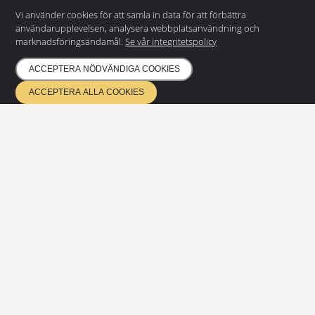
DOKUMENTATION
Vi använder cookies för att samla in data för att förbättra
användarupplevelsen, analysera webbplatsanvändning och
Integritetspolicy
marknadsföringsändamål.
Se vår integritetspolicy
Miljöpolicy
ACCEPTERA NÖDVÄNDIGA COOKIES
NYHETSBREV
ACCEPTERA ALLA COOKIES
Prenumerera på vårt nyhetsbrev
och få de senaste nyheterna
PRENUMERERA
ETA 17/0685
Kvalitetsledning EN ISO 9001
Miljöledning ISO 14001
Certifierad enligt EN 1090 & EN 3834