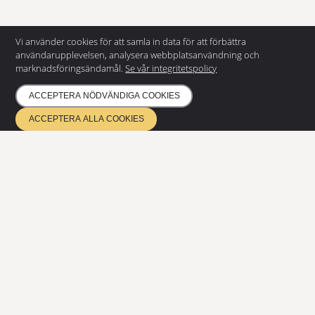
Vi använder cookies för att samla in data för att förbättra
användarupplevelsen, analysera webbplatsanvändning och
marknadsföringsändamål.
Se vår integritetspolicy
KONTAKTA OSS
ACCEPTERA NÖDVÄNDIGA COOKIES
Eurostair AB
ACCEPTERA ALLA COOKIES
Regnvindsgatan 8 B
652 21 Karlstad
+46 (0) 54 85 00 40
info@eurostair.se
PRODUKTER
Spiraltrappor
Raka trappor
Durk
Modulramper
DOKUMENTATION